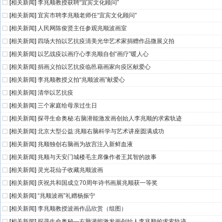
[
相关新闻
]
李兆顺教授获聘“宜宾文化顾问”
[
相关新闻
]
宜宾市聘李兆顺老师任“宜宾文化顾问”
[
相关新闻
]
人民网陈俊贤主任参观兆顺波画室
[
相关新闻
]
四场大拍以艺抗疫清美光华艺术家捐赠作品微展义拍
[
相关新闻
]
以艺战疫以画疗心李兆顺自创“画疗”暖人心
[
相关新闻
]
捐画义拍以艺抗疫临邑藉画家向疫区献爱心
[
相关新闻
]
李兆顺教授义拍“兆顺波画”献爱心
[
相关新闻
]
清华以艺抗疫
[
相关新闻
]
三个家庭给母亲过生日
[
相关新闻
]
探寻生命奥秘:右脑潜能激发画创始人李兆顺的求索轨迹
[
相关新闻
]
北京大型公益:兆顺右脑科学与艺术讲座圆满成功
[
相关新闻
]
兆顺独创右脑画为故宫注入新鲜血液
[
相关新闻
]
兆顺与天安门城楼毛主席像作者王其智的故事
[
相关新闻
]
灵光花仙子收藏兆顺波画
[
相关新闻
]
庆祝共和国成立70周年诗书画展兆顺获一等奖
[
相关新闻
]
“兆顺波画”礼赠杨振宁
[
相关新闻
]
李兆顺教授波画作品欣赏（组图）
[
相关新闻
]
探寻生命奥秘—右脑潜能激发画创始人李兆顺的求索轨迹