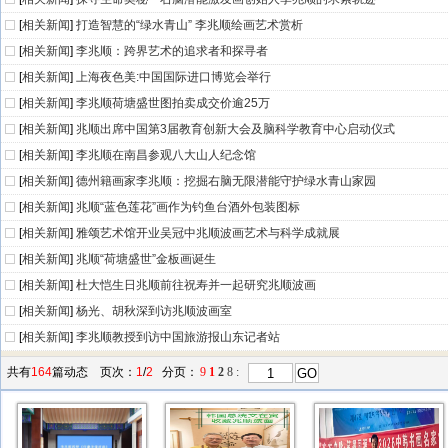
[
相关新闻
]
打造智慧的“绿水青山” 李兆顺绘画艺术赏析
[
相关新闻
]
李兆顺：跨界艺术的追求者和探寻者
[
相关新闻
]
上海夜色美:中国国际进口博览会举行
[
相关新闻
]
李兆顺荷塘盛世图拍卖成交价逾25万
[
相关新闻
]
兆顺出席中国第3届教育创新大会及脑科学教育中心启动仪式
[
相关新闻
]
李兆顺在南昌参观八大山人纪念馆
[
相关新闻
]
德州籍画家李兆顺：挖掘右脑无限潜能守护绿水青山家园
[
相关新闻
]
兆顺“蓝色莲花”画作为钓鱼台酒外包装图标
[
相关新闻
]
雅颂艺术馆开业吴冠中兆顺波画艺术与科学成就展
[
相关新闻
]
兆顺“荷塘盛世”金板画诞生
[
相关新闻
]
杜大恺生日兆顺前往祝寿并一起研究兆顺波画
[
相关新闻
]
杨光、胡秋深到访兆顺波画室
[
相关新闻
]
李兆顺教授到访中国旅游报山东记者站
共有
164
篇
动态
页次：
1
/
2
分页：
9
1
2
8
: