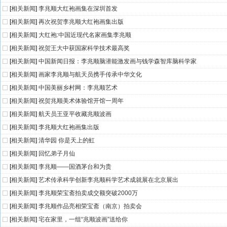
[
相关新闻
]
李兆顺大红袍画集在深圳首发
[
相关新闻
]
再次祝贺李兆顺大红袍画集出版
[
相关新闻
]
大红袍:中国近现代名家画集李兆顺
[
相关新闻
]
祝贺王大中获国家科学技术最高奖
[
相关新闻
]
中国新闻日报：李兆顺脑潜能激发画与钱学森智库脑科学家
[
相关新闻
]
画家李兆顺与航天员携手传承中华文化
[
相关新闻
]
中国美丽乡村网：李兆顺艺术
[
相关新闻
]
祝贺兆顺美术体验馆开馆一周年
[
相关新闻
]
航天员王亚平收藏兆顺波画
[
相关新闻
]
李兆顺大红袍画集出版
[
相关新闻
]
清华园 你是天上的虹
[
相关新闻
]
回忆弟子月仙
[
相关新闻
]
李兆顺——国酒茅台和为贵
[
相关新闻
]
艺术传承科学创新李兆顺科学艺术成就展在北京展出
[
相关新闻
]
李兆顺荣宝斋拍卖成交额突破2000万
[
相关新闻
]
李兆顺作品亮相荣宝斋（南京）拍卖会
[
相关新闻
]
宅在家里，一组“兆顺波画”送给你