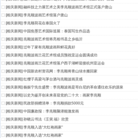
[
相关新闻
]
融科技之力展艺术之美李兆顺波画艺术馆正式落户唐山
[
相关新闻
]
李兆顺波画艺术馆落户唐山
[
相关新闻
]
李兆顺荷花在泰国火了
[
相关新闻
]
中国焦墨艺术国际巡展：泰国写生作品选
[
相关新闻
]
兆顺波画艺术馆将亮相书圣之乡临沂
[
相关新闻
]
过年了家有兆顺波画和鲜花真好
[
相关新闻
]
兆顺波画兰花艺术馆成员预祝亚运会圆满成功
[
相关新闻
]
兆顺波画兰花艺术馆落户西子湖畔迎接杭州亚运会
[
相关新闻
]
中国新农村资讯网：李兆顺将青山绿水搬回家
[
相关新闻
]
红缨子高梁与茅台酒与兆顺波画灵感
[
相关新闻
]
杨振宁先生盛赞：李兆顺波画是哥白尼的革命通往欢乐的源泉
[
相关新闻
]
以史为鉴开创未来喜迎党的二十大：画家李兆顺
[
相关新闻
]
民政部捐赠清单：李兆顺捐款5000元
[
相关新闻
]
中国廉政报：李兆顺脑潜能激发画
[
相关新闻
]
孙晓云书法《壬寅.福》欣赏
[
相关新闻
]
李兆顺入选“大红袍画家”
[
相关新闻
]
李兆顺入选“大红袍画家”