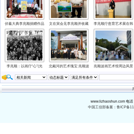
伏羲大典李兆顺捐赠作品
文在寅会见李兆顺并收藏
李兆顺疗愈育艺术展在韩
李兆顺：以画疗“心”(光
北戴河的艺术瑰宝:兆顺波
兆顺波画艺术馆周边风景
www.lizhaoshun.com 电话
中国工信部备案：鲁ICP备110