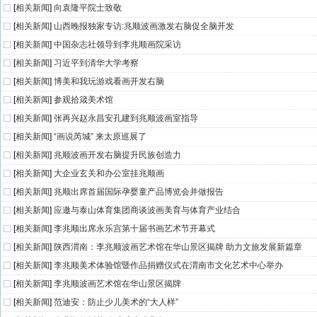
[
相关新闻
]
向袁隆平院士致敬
[
相关新闻
]
山西晚报独家专访:兆顺波画激发右脑促全脑开发
[
相关新闻
]
中国杂志社领导到李兆顺画院采访
[
相关新闻
]
习近平到清华大学考察
[
相关新闻
]
博美和我玩游戏看画开发右脑
[
相关新闻
]
参观拾箴美术馆
[
相关新闻
]
张再兴赵永昌安孔建到兆顺波画室指导
[
相关新闻
]
“画说芮城” 来太原巡展了
[
相关新闻
]
兆顺波画开发右脑提升民族创造力
[
相关新闻
]
大企业玄关和办公室挂兆顺画
[
相关新闻
]
兆顺出席首届国际孕婴童产品博览会并做报告
[
相关新闻
]
应邀与泰山体育集团商谈波画美育与体育产业结合
[
相关新闻
]
李兆顺出席永乐宫第十届书画艺术节开幕式
[
相关新闻
]
陕西渭南：李兆顺波画艺术馆在华山景区揭牌 助力文旅发展新篇章
[
相关新闻
]
李兆顺美术体验馆暨作品捐赠仪式在渭南市文化艺术中心举办
[
相关新闻
]
李兆顺波画艺术馆在华山景区揭牌
[
相关新闻
]
范迪安：防止少儿美术的“大人样”