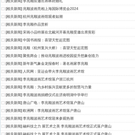
[
相关新闻
]
李兆顺应邀出席林府婚礼
[
相关新闻
]
兆顺波画亮相上海国际博览会2024
[
相关新闻
]
杭州兆顺波画馆观者如潮
[
相关新闻
]
李兆顺作品赏析
[
相关新闻
]
宋画小品特展在北戴河开幕兆顺受邀出席剪彩
[
相关新闻
]
中国书画报：喜望天堑起宏图
[
相关新闻
]
兆顺《杭州复兴大桥》：喜望天堑起宏图
[
相关新闻
]
聚焦两会｜推动兆顺波画进校园提升想象创造力
[
相关新闻
]
新年新气象金龙报春时：著名画家李兆顺
[
相关新闻
]
人民网：亚运会带火李兆顺波画艺术馆
[
相关新闻
]
李兆顺波画艺术馆落户浙江杭州
[
相关新闻
]
李兆顺：为乡村振兴贡献更多的智慧与力量
[
相关新闻
]
李兆顺波画捐赠仪式在济南明湖中学举行
[
相关新闻
]
唐山广电：李兆顺波画艺术馆落户唐山
[
相关新闻
]
欧洲网：李兆顺波画艺术馆落户唐山
[
相关新闻
]
李兆顺波画艺术馆迎来参观热潮
[
相关新闻
]
融科技之力 展艺术之美 李兆顺波画艺术馆正式落户唐山
[
相关新闻
]
融科技之力 展艺术之美 李兆顺波画艺术馆正式落户唐山