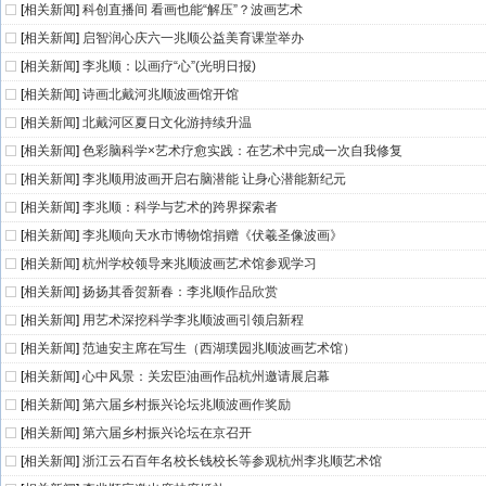
[
相关新闻
]
科创直播间 看画也能“解压”？波画艺术
[
相关新闻
]
启智润心庆六一兆顺公益美育课堂举办
[
相关新闻
]
李兆顺：以画疗“心”(光明日报)
[
相关新闻
]
诗画北戴河兆顺波画馆开馆
[
相关新闻
]
北戴河区夏日文化游持续升温
[
相关新闻
]
色彩脑科学×艺术疗愈实践：在艺术中完成一次自我修复
[
相关新闻
]
李兆顺用波画开启右脑潜能 让身心潜能新纪元
[
相关新闻
]
李兆顺：科学与艺术的跨界探索者
[
相关新闻
]
李兆顺向天水市博物馆捐赠《伏羲圣像波画》
[
相关新闻
]
杭州学校领导来兆顺波画艺术馆参观学习
[
相关新闻
]
扬扬其香贺新春：李兆顺作品欣赏
[
相关新闻
]
用艺术深挖科学李兆顺波画引领启新程
[
相关新闻
]
范迪安主席在写生（西湖璞园兆顺波画艺术馆）
[
相关新闻
]
心中风景：关宏臣油画作品杭州邀请展启幕
[
相关新闻
]
第六届乡村振兴论坛兆顺波画作奖励
[
相关新闻
]
第六届乡村振兴论坛在京召开
[
相关新闻
]
浙江云石百年名校长钱校长等参观杭州李兆顺艺术馆