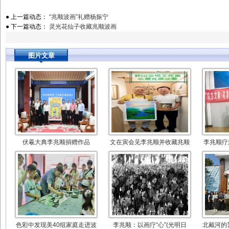
● 上一篇动态：
“兆顺波画”礼赠杨振宁
● 下一篇动态：
灵光花仙子收藏兆顺波画
图片文章
伏羲大典李兆顺捐赠作品
文在寅会见李兆顺并收藏兆顺
李兆顺疗
色彩中发现美40组家庭走进波
李兆顺：以画疗“心”(光明日
北戴河的