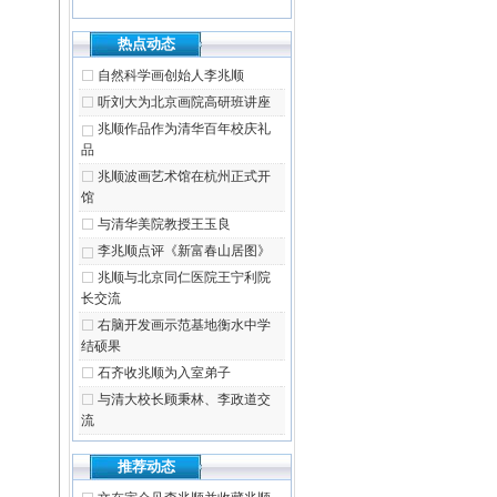
热点动态
自然科学画创始人李兆顺
听刘大为北京画院高研班讲座
兆顺作品作为清华百年校庆礼
品
兆顺波画艺术馆在杭州正式开
馆
与清华美院教授王玉良
李兆顺点评《新富春山居图》
兆顺与北京同仁医院王宁利院
长交流
右脑开发画示范基地衡水中学
结硕果
石齐收兆顺为入室弟子
与清大校长顾秉林、李政道交
流
推荐动态