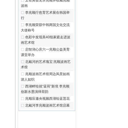
文在寅会见李兆顺并收藏兆顺
波画
李兆顺疗愈育艺术展在韩国举
行
李兆顺荣获中韩两国文化交流
大使称号
色彩中发现美40组家庭走进波
画艺术馆
启智润心庆六一兆顺公益美育
课堂举办
北戴河的艺术瑰宝:兆顺波画艺
术馆
兆顺波画艺术馆周边风景如画
游人如织
西湖畔绘就“蓝荷”新境 李兆顺
创新水墨演绎荷韵
兆顺应邀央视频西湖绘蓝莲花
北戴河李兆顺波画艺术馆启幕