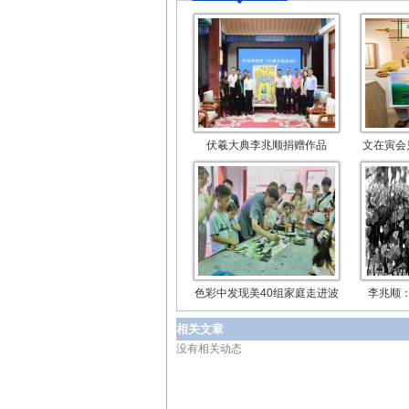
伏羲大典李兆顺捐赠作品
文在寅会
色彩中发现美40组家庭走进波
李兆顺：
相关文章
没有相关动态