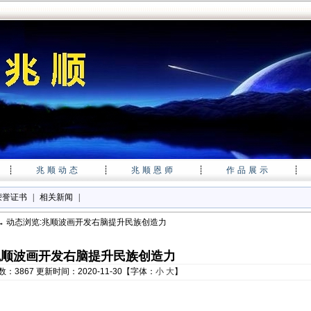
┊
兆顺动态
┊
兆顺恩师
┊
作品展示
┊
荣誉证书
|
相关新闻
|
→ 动态浏览:兆顺波画开发右脑提升民族创造力
兆顺波画开发右脑提升民族创造力
：3867 更新时间：2020-11-30【字体：
小
大
】