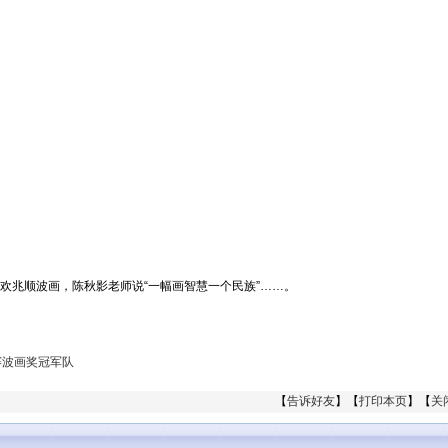
欢兆顺波画，陈秋影老师说“一幅画智慧一个民族”……。
赛波画奖冠军队
【
告诉好友
】【
打印本页
】【
关