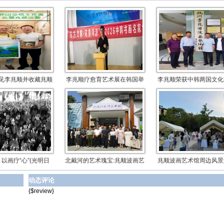
见李兆顺并收藏兆顺
李兆顺疗愈育艺术展在韩国举
李兆顺荣获中韩两国文化
以画疗“心”(光明日
北戴河的艺术瑰宝:兆顺波画艺
兆顺波画艺术馆周边风景
动态评论
{$review}