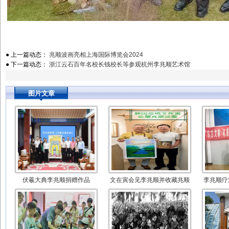
● 上一篇动态：
兆顺波画亮相上海国际博览会2024
● 下一篇动态：
浙江云石百年名校长钱校长等参观杭州李兆顺艺术馆
图片文章
伏羲大典李兆顺捐赠作品
文在寅会见李兆顺并收藏兆顺
李兆顺疗