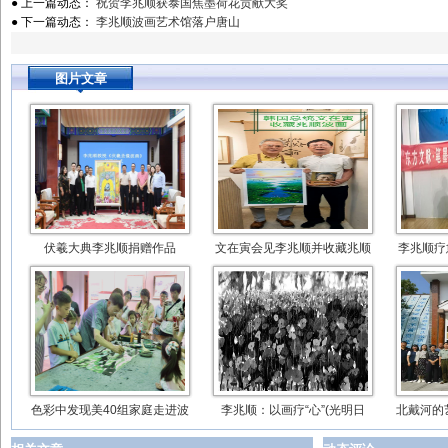
● 上一篇动态：
祝贺李兆顺获泰国焦墨荷花贡献大奖
● 下一篇动态：
李兆顺波画艺术馆落户唐山
图片文章
伏羲大典李兆顺捐赠作品
文在寅会见李兆顺并收藏兆顺
李兆顺疗
色彩中发现美40组家庭走进波
李兆顺：以画疗“心”(光明日
北戴河的