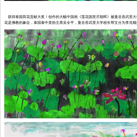
获得泰国荷花贡献大奖！创作的大幅中国画《莲花国里尽朝晖》被曼谷吞武里大
花是佛教的象征，泰国泰中美协主席吴令平，曼谷吞武里大学校长帮文分为李兆顺