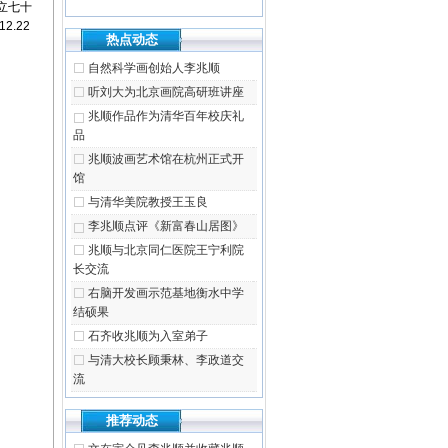
立七十
.22
热点动态
自然科学画创始人李兆顺
听刘大为北京画院高研班讲座
兆顺作品作为清华百年校庆礼
品
兆顺波画艺术馆在杭州正式开
馆
与清华美院教授王玉良
李兆顺点评《新富春山居图》
兆顺与北京同仁医院王宁利院
长交流
右脑开发画示范基地衡水中学
结硕果
石齐收兆顺为入室弟子
与清大校长顾秉林、李政道交
流
推荐动态