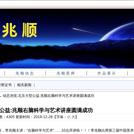
┊
兆顺动态
┊
兆顺恩师
┊
作品展示
┊
荣誉证书
|
相关新闻
|
→ 动态浏览:北京大型公益:兆顺右脑科学与艺术讲座圆满成功
公益:兆顺右脑科学与艺术讲座圆满成功
：4305 更新时间：2019-12-28【字体：
小
大
】
公益讲座，李兆顺主讲：“右脑科学与艺术”……10点开讲啦！！！李兆顺出席第三届中国美