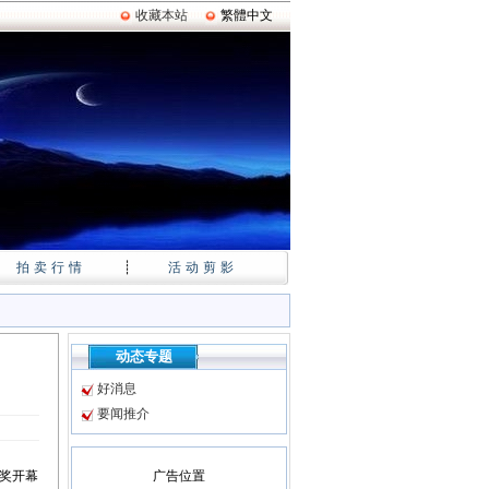
收藏本站
繁體中文
拍卖行情
┊
活动剪影
动态专题
好消息
要闻推介
术奖开幕
广告位置