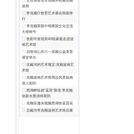
文在寅会见李兆顺并收藏兆顺
波画
李兆顺疗愈育艺术展在韩国举
行
李兆顺荣获中韩两国文化交流
大使称号
色彩中发现美40组家庭走进波
画艺术馆
启智润心庆六一兆顺公益美育
课堂举办
北戴河的艺术瑰宝:兆顺波画艺
术馆
兆顺波画艺术馆周边风景如画
游人如织
西湖畔绘就“蓝荷”新境 李兆顺
创新水墨演绎荷韵
兆顺应邀央视频西湖绘蓝莲花
北戴河李兆顺波画艺术馆启幕