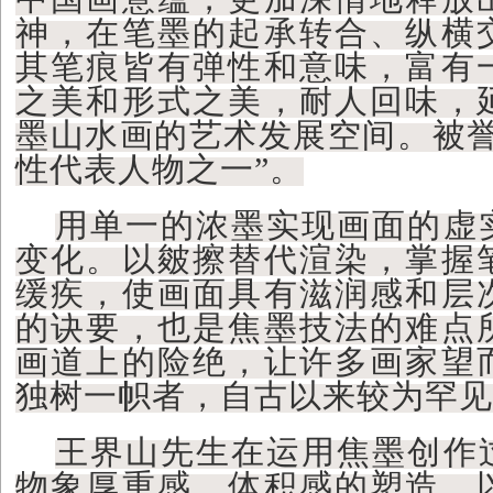
神，在笔墨的起承转合、纵横
其笔痕皆有弹性和意味，富有
之美和形式之美，耐人回味，
墨山水画的艺术发展空间。被誉
性代表人物之一”。
用单一的浓墨实现画面的虚
变化。以皴擦替代渲染，掌握
缓疾，使画面具有滋润感和层
的诀要，也是焦墨技法的难点
画道上的险绝，让许多画家望
独树一帜者，自古以来较为罕见
王界山先生在运用焦墨创作
物象厚重感、体积感的塑造，