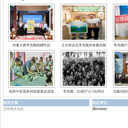
伏羲大典李兆顺捐赠作品
文在寅会见李兆顺并收藏兆顺
李兆顺疗
色彩中发现美40组家庭走进波
李兆顺：以画疗“心”(光明日
北戴河的
相关文章
动态评论
没有相关动态
{$review}