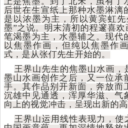
上是焦墨。到了北宋，虽有了
后世在生宣纸上那种水墨淋漓
是以浓墨为主，所以黄宾虹先
墨”之说。明末清初的程邃喜欢
笔渴墨为主，水墨辅之。现代
以焦墨作画，但纯以焦墨作
式，是从张仃先生开始的。
王界山先生的焦墨山水画，
墨山水画创作之后，又一位承
手。其作品别开新面，奔放而
沉雄中见通透，浑厚华滋、气
向上的视觉冲击，呈现出新的高
王界山运用线性表现力，使
中国画意蕴，更加深情地释放