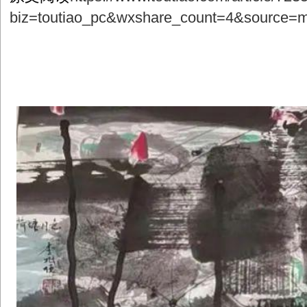
biz=toutiao_pc&wxshare_count=4&source=