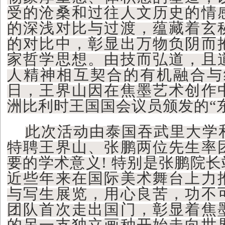
受的沧桑和过往人文历史的情
的深浅对比与过渡，蕴藏着玄
的对比中，彰显出万物负阴而
家哲学思想。由技而弘道，且
人精神相互契合的有机融合与统一
日，王界山因在焦墨艺术创作
洲比利时王国国会议员颁发的“
此次活动由泰国吞武里大学
特聘王界山、张鹏两位先生率
要的学术意义! 特别是张鹏院
近些年来在国际美术舞台上力
与写生展览，用心良苦，功不
团队首次走出国门，彰显着焦
的另一支独立画种开始走向世