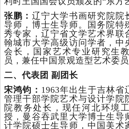
利时王国国会议员颁发的“东方
张鹏：
辽宁大学书画研究院院
导师，博士生导师。国务院特
秀专家，辽宁省文学艺术界联
翰城市大学高级访问学者，中
会长，国家艺术专业研究生
员，兼任中国景观造型艺术委员
二、代表团 副团长
宋鸿钧：
1963年出生于吉林
管理干部学院艺术与设计学院
院教务处长，现任河北环境
授，曼谷吞武里大学博士生导
计学院硕士生导师，中国美术