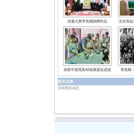
伏羲大典李兆顺捐赠作品
文在寅会
色彩中发现美40组家庭走进波
李兆顺：
相关文章
没有相关动态