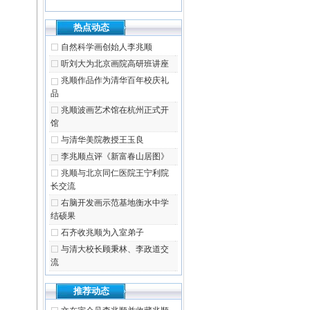
热点动态
自然科学画创始人李兆顺
听刘大为北京画院高研班讲座
兆顺作品作为清华百年校庆礼
品
兆顺波画艺术馆在杭州正式开
馆
与清华美院教授王玉良
李兆顺点评《新富春山居图》
兆顺与北京同仁医院王宁利院
长交流
右脑开发画示范基地衡水中学
结硕果
石齐收兆顺为入室弟子
与清大校长顾秉林、李政道交
流
推荐动态