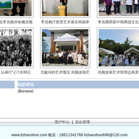
见李兆顺并收藏兆顺
李兆顺疗愈育艺术展在韩国举
李兆顺荣获中韩两国文化
以画疗“心”(光明日
北戴河的艺术瑰宝:兆顺波画艺
兆顺波画艺术馆周边风景
动态评论
{$review}
用户中心
|
后台管理
www.lizhaoshun.com 电话：18611341766 lizhaoshun698@126.com