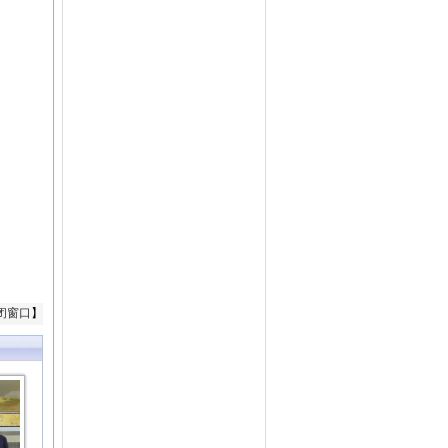
闭窗口
】