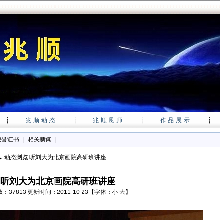
┊
兆顺动态
┊
兆顺恩师
┊
作品展示
┊
荣誉证书
|
相关新闻
|
→ 动态浏览:听刘大为北京画院高研班讲座
听刘大为北京画院高研班讲座
：37813 更新时间：2011-10-23【字体：
小
大
】