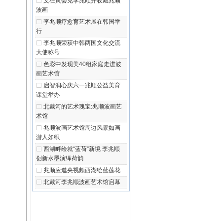
文在寅会见李兆顺并收藏兆顺
波画
李兆顺疗愈育艺术展在韩国举
行
李兆顺荣获中韩两国文化交流
大使称号
色彩中发现美40组家庭走进波
画艺术馆
启智润心庆六一兆顺公益美育
课堂举办
北戴河的艺术瑰宝:兆顺波画艺
术馆
兆顺波画艺术馆周边风景如画
游人如织
西湖畔绘就“蓝荷”新境 李兆顺
创新水墨演绎荷韵
兆顺应邀央视频西湖绘蓝莲花
北戴河李兆顺波画艺术馆启幕