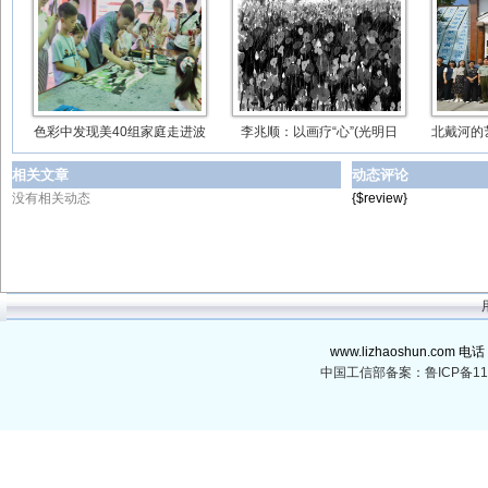
色彩中发现美40组家庭走进波
李兆顺：以画疗“心”(光明日
北戴河的
相关文章
动态评论
没有相关动态
{$review}
www.lizhaoshun.com 电话
中国工信部备案：鲁ICP备110