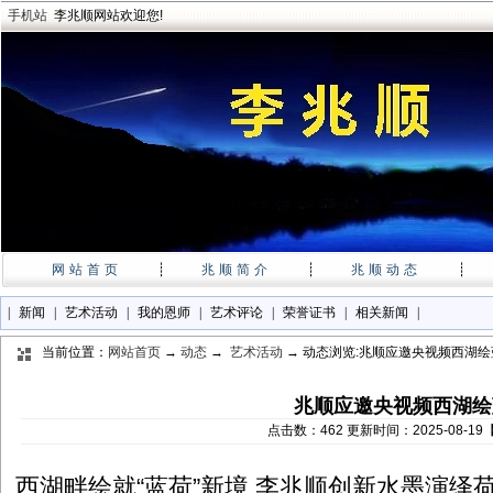
手机站
李兆顺网站欢迎您!
网站首页
┊
兆顺简介
┊
兆顺动态
┊
|
新闻
|
艺术活动
|
我的恩师
|
艺术评论
|
荣誉证书
|
相关新闻
|
当前位置：
网站首页
→
动态
→
艺术活动
→ 动态浏览:兆顺应邀央视频西湖
兆顺应邀央视频西湖绘
点击数：462 更新时间：2025-08-1
西湖畔绘就“蓝荷”新境 李兆顺创新水墨演绎