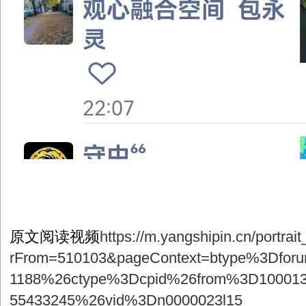
原文阅读视频
https://m.yangshipin.cn/portr
rFrom=510103&pageContext=btype%3Dfo
1188%26ctype%3Dcpid%26from%3D100013
55433245%26vid%3Dn0000023l15