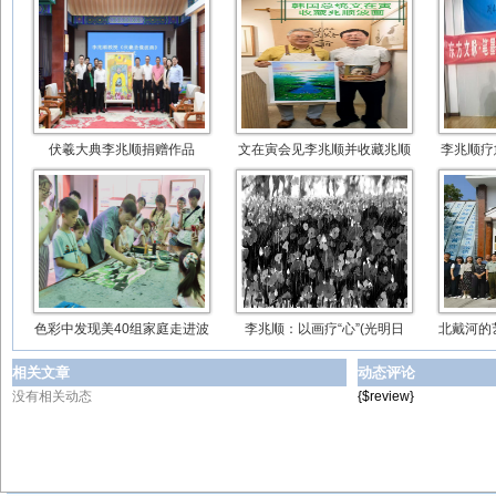
伏羲大典李兆顺捐赠作品
文在寅会见李兆顺并收藏兆顺
李兆顺疗
色彩中发现美40组家庭走进波
李兆顺：以画疗“心”(光明日
北戴河的
相关文章
动态评论
没有相关动态
{$review}