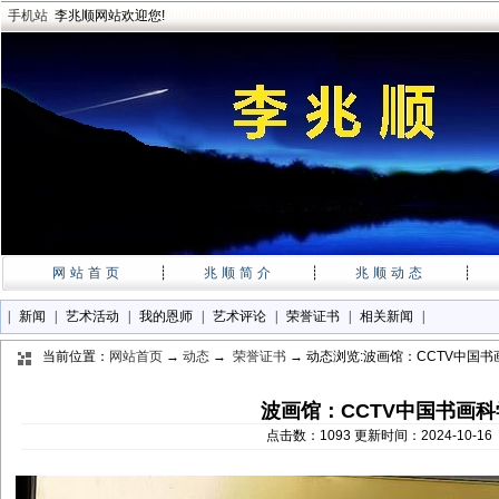
手机站
李兆顺网站欢迎您!
网站首页
┊
兆顺简介
┊
兆顺动态
┊
|
新闻
|
艺术活动
|
我的恩师
|
艺术评论
|
荣誉证书
|
相关新闻
|
当前位置：
网站首页
→
动态
→
荣誉证书
→ 动态浏览:波画馆：CCTV中国
波画馆：CCTV中国书画
点击数：1093 更新时间：2024-10-1